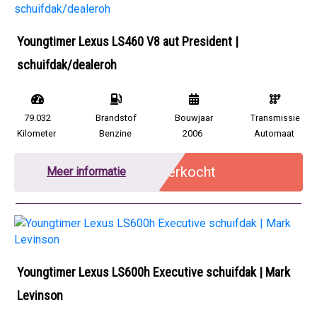
Youngtimer Lexus LS460 V8 aut President |
schuifdak/dealeroh
79.032
Brandstof
Bouwjaar
Transmissie
Kilometer
Benzine
2006
Automaat
Verkocht
Meer informatie
Youngtimer Lexus LS600h Executive schuifdak | Mark
Levinson