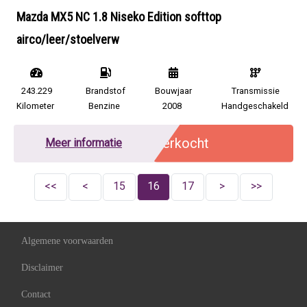
Mazda MX5 NC 1.8 Niseko Edition softtop
airco/leer/stoelverw
243.229
Brandstof
Bouwjaar
Transmissie
Kilometer
Benzine
2008
Handgeschakeld
Verkocht
Meer informatie
<<
<
15
16
17
>
>>
Algemene voorwaarden
Disclaimer
Contact