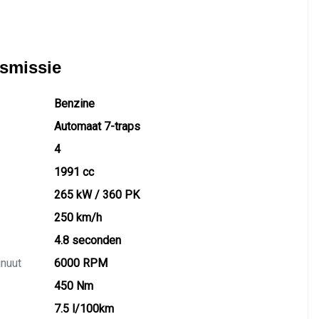
nsmissie
Benzine
Automaat 7-traps
4
1991 cc
265 kW / 360 PK
250 km/h
4.8 seconden
inuut
6000 RPM
450 Nm
7.5 l/100km