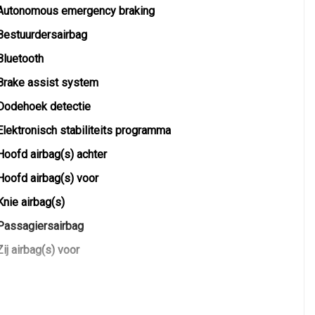
Autonomous emergency braking
Bestuurdersairbag
Bluetooth
Brake assist system
Dodehoek detectie
Elektronisch stabiliteits programma
Hoofd airbag(s) achter
Hoofd airbag(s) voor
Knie airbag(s)
Passagiersairbag
Zij airbag(s) voor