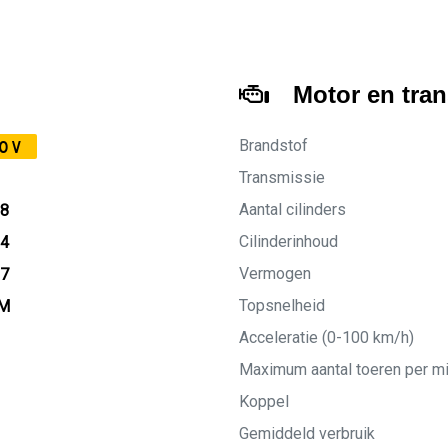
Motor en tra
Brandstof
0V
Transmissie
Aantal cilinders
18
Cilinderinhoud
14
Vermogen
27
Topsnelheid
KM
Acceleratie (0-100 km/h)
Maximum aantal toeren per m
Koppel
Gemiddeld verbruik