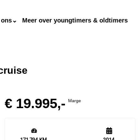
 ons⌄
Meer over youngtimers & oldtimers
cruise
€ 19.995,-
Marge
171.794 KM
2014