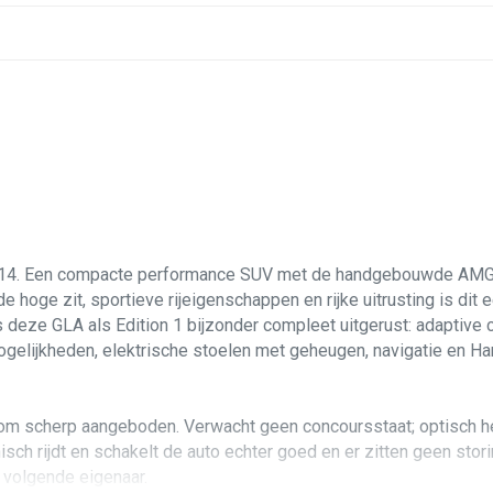
Passagiersstoel in hoogte verstelbaar
Sportstuur
Stuur verstelbaar
Stuurbekrachtiging snelheidsafhankelijk
Voorstoelen verwarmd
. Een compacte performance SUV met de handgebouwde AMG 2.0
 hoge zit, sportieve rijeigenschappen en rijke uitrusting is dit
deze GLA als Edition 1 bijzonder compleet uitgerust: adaptive c
gelijkheden, elektrische stoelen met geheugen, navigatie en Ha
rom scherp aangeboden. Verwacht geen concoursstaat; optisch he
hnisch rijdt en schakelt de auto echter goed en er zitten geen st
e volgende eigenaar.