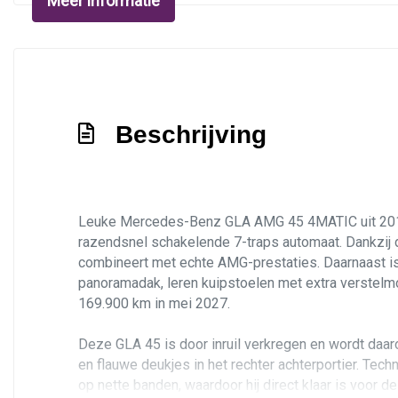
Meer informatie
Mistlampen voor
Park distance control
Parkeer assistent
Sportonderstel
Sportvelgen
Beschrijving
Warmtewerend glas
Leuke Mercedes-Benz GLA AMG 45 4MATIC uit 2014
razendsnel schakelende 7-traps automaat. Dankzij de
combineert met echte AMG-prestaties. Daarnaast is 
panoramadak, leren kuipstoelen met extra verstelmo
169.900 km in mei 2027.
Deze GLA 45 is door inruil verkregen en wordt daa
en flauwe deukjes in het rechter achterportier. Tec
op nette banden, waardoor hij direct klaar is voor d