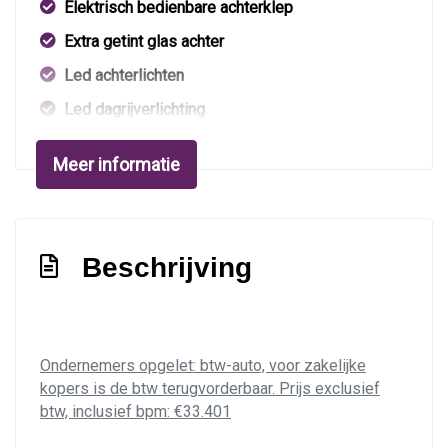
Elektrisch bedienbare achterklep
Extra getint glas achter
Led achterlichten
Led dagrijverlichting
Led koplampen
Meer informatie
Lichtmetalen velgen 19"
Metaalkleur
Parkeer assistent
Beschrijving
Parkeersensor achter
Parkeersensor voor
Ruitensproeiers/wisserbladen verwarmbaar
Ondernemers opgelet: btw-auto, voor zakelijke
Sportonderstel
kopers is de btw terugvorderbaar. Prijs exclusief
btw, inclusief bpm: €33.401
Trekhaak uitklapbaar