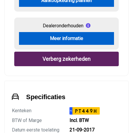
Aankoopkeuring plannen
Dealeronderhouden
Meer informatie
Verberg zekerheden
Specificaties
Kenteken
PT449H
NL
BTW of Marge
Incl. BTW
Datum eerste toelating
21-09-2017