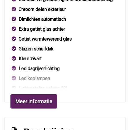
Chroom delen exterieur
Dimlichten automatisch
Extra getint glas achter
Getint warmtewerend glas
Glazen schuifdak
Kleur zwart
Led dagrijverlichting
Led koplampen
Lichtmetalen velgen 19"
Lichtmetalen velgen 5-spaaks 17"
Meer informatie
Panoramadak
Parkeer assistent
Parkeersensor voor en achter