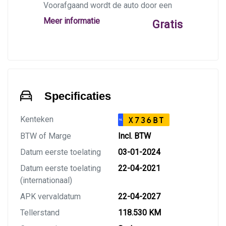
Voorafgaand wordt de auto door een
BOVAG-garage op 40 punten
Meer informatie
Gratis
gecontroleerd, en krijgt deze indien
nodig een afleverbeurt en/of apk.
Specificaties
Kenteken
X736BT
NL
BTW of Marge
Incl. BTW
Datum eerste toelating
03-01-2024
Datum eerste toelating
22-04-2021
(internationaal)
APK vervaldatum
22-04-2027
Tellerstand
118.530 KM