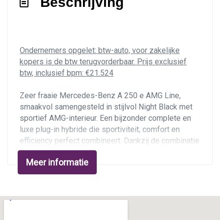
Beschrijving
Sportvelgen
Verlaagde carrosserie
Warmtewerend glas
Ondernemers opgelet: btw-auto, voor zakelijke
kopers is de btw terugvorderbaar. Prijs exclusief
Overige
btw, inclusief bpm: €21.524
Anti blokkeer systeem
Zeer fraaie Mercedes-Benz A 250 e AMG Line,
Apple carplay/android auto
smaakvol samengesteld in stijlvol Night Black met
sportief AMG-interieur. Een bijzonder complete en
Autonomous emergency braking
luxe plug-in hybride die sportiviteit, comfort en
Bestuurdersairbag
efficiency perfect combineert. Dankzij de combinatie
van de 1.3 turbobenzinemotor en elektromotor biedt
Bots herkenning en activatie
Meer informatie
deze A-Klasse krachtige prestaties met een
Bots waarschuwing systeem
gecombineerd systeemvermogen van 218 pk, terwijl
hij tegelijkertijd zeer efficiënt en verrassend zuinig
Brake assist system
rijdt. De auto is afkomstig uit Duitsland, in januari
Connected services
2024 naar Nederland geïmporteerd en volledig
dealer onderhouden. De kilometerstand bedraagt