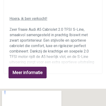
Sportvelgen
Trekhaak met afneembare kogel
Hoera, ik ben verkocht!
Warmtewerend glas
Zeer fraaie Audi A5 Cabriolet 2.0 TFSI S-Line,
smaakvol samengesteld in prachtig Ibiswit met
Overige
zwart sportinterieur. Een stijlvolle en sportieve
cabriolet die comfort, luxe en rijplezier perfect
Anti blokkeer systeem
combineert. Dankzij de krachtige en soepele 2.0
TFSI motor rijdt de A5 heerlijk vlot, en de S-Line
Autonomous emergency braking
uitvoering zorgt voor een extra sportieve uitstraling
Bestuurdersairbag
en fijne rijeigenschappen. Hij is in 2023 in Duitsland
Meer informatie
Bluetooth
bij de Audi-dealer gekocht en naar Nederland
geïmporteerd, en de afgelopen drie jaar met veel
Brake assist system
plezier bereden door de eigenaar. De kilometerstand
Connected services
bedraagt 126.808 km. De auto heeft zo'n 1.000 km
geleden een onderhoudsbeurt gehad, en heeft apk
Dodehoek detectie
tot 31 juli 2027.
Elektronisch sper differentieel