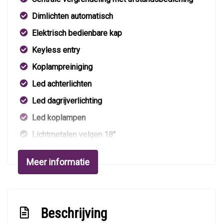
Dimlichten automatisch
Elektrisch bedienbare kap
Keyless entry
Koplampreiniging
Led achterlichten
Led dagrijverlichting
Led koplampen
Lichtmetalen velgen 18"
Park distance control
Meer informatie
Parkeer assistent
Parkeersensor voor en achter
Ruitensproeiers/wisserbladen verwarmbaar
Beschrijving
Sportonderstel