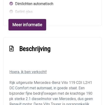
Dimlichten automatisch
Getint glas
Koplampen adaptief
Meer informatie
Led achterlichten
Led koplampen
Lichtmetalen velgen 17"
Beschrijving
Metaalkleur
Park distance control
Parkeer assistent
Hoera, ik ben verkocht!
Sportvelgen
Rijk uitgeruste Mercedes-Benz Vito 119 CDI L2H1
Warmtewerend glas
DC Comfort met automaat, in goede staat. Een
Zijschuifdeur links
bijzonder fijne bedrijfswagen met de krachtige 190
pk sterke 2.1 dieselmotor van Mercedes, dus geen
Zijschuifdeur rechts
Renault motor. Deze Vito Tourer is oorspronkelijk