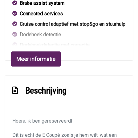
Brake assist system
Connected services
Cruise control adaptief met stop&go en stuurhulp
Dodehoek detectie
Dodehoekdetectie met correctie
Draadloze telefoonlader
Meer informatie
Elektrisch bedienbare achterklep met
sensorsturing
Elektronisch stabiliteits programma
Beschrijving
Elektronische remkrachtverdeling
Hoofd airbag(s) achter
Hoofd airbag(s) voor
Hoera, ik ben gereserveerd!
Keyless start
Dit is echt de E Coupé zoals je hem wilt: wat een
Knie airbag(s)