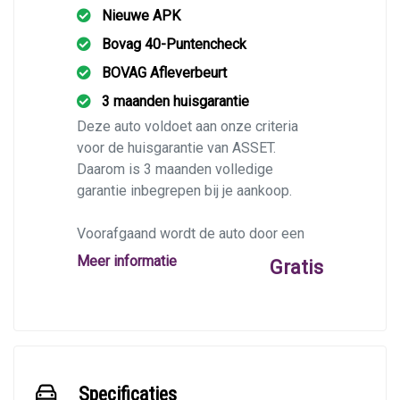
Nieuwe APK
Bovag 40-Puntencheck
BOVAG Afleverbeurt
3 maanden huisgarantie
Deze auto voldoet aan onze criteria
voor de huisgarantie van ASSET.
Daarom is 3 maanden volledige
garantie inbegrepen bij je aankoop.
Voorafgaand wordt de auto door een
BOVAG-garage op 40 punten
Meer informatie
Gratis
gecontroleerd, en krijgt deze indien
nodig een afleverbeurt en/of apk.
Specificaties