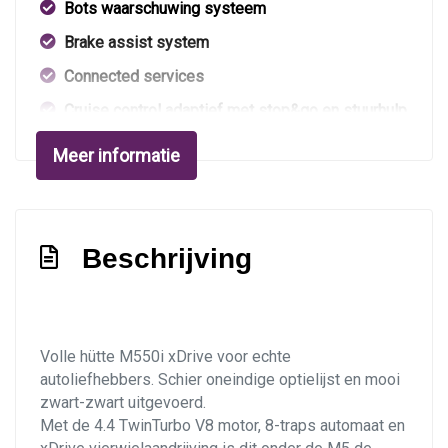
Bots waarschuwing systeem
Brake assist system
Connected services
Cruise control adaptief met stop&go en stuurhulp
Dodehoek detectie
Meer informatie
Dodehoekdetectie met correctie
Draadloze telefoonlader
Elektrisch bedienbare achterklep met
Beschrijving
sensorsturing
Elektronisch stabiliteits programma
Hoofd airbag(s) achter
Volle hütte M550i xDrive voor echte
Hoofd airbag(s) voor
autoliefhebbers. Schier oneindige optielijst en mooi
zwart-zwart uitgevoerd.
Kruisend verkeer detectie
Met de 4.4 TwinTurbo V8 motor, 8-traps automaat en
Led mistlampen