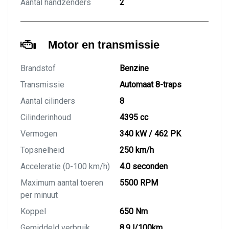
Aantal handzenders
2
Motor en transmissie
Brandstof
Benzine
Transmissie
Automaat 8-traps
Aantal cilinders
8
Cilinderinhoud
4395 cc
Vermogen
340 kW / 462 PK
Topsnelheid
250 km/h
Acceleratie (0-100 km/h)
4.0 seconden
Maximum aantal toeren
5500 RPM
per minuut
Koppel
650 Nm
Gemiddeld verbruik
8.9 l/100km