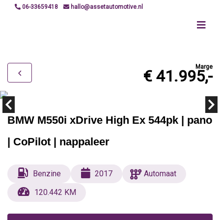
06-33659418
hallo@assetautomotive.nl
Marge
€ 41.995,-
BMW M550i xDrive High Ex 544pk | pano
| CoPilot | nappaleer
Benzine
2017
Automaat
120.442 KM