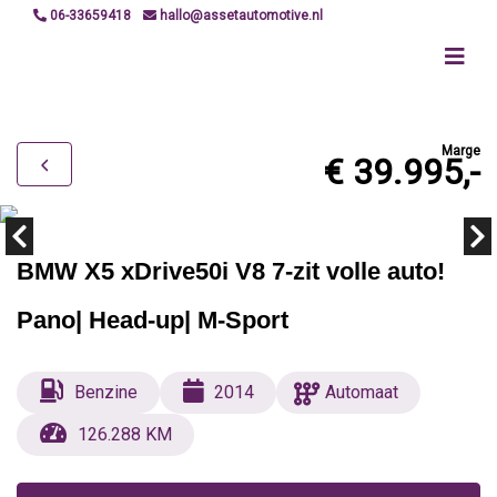
06-33659418
hallo@assetautomotive.nl
Marge
€ 39.995,-
BMW X5 xDrive50i V8 7-zit volle auto!
Pano| Head-up| M-Sport
Benzine
2014
Automaat
126.288 KM