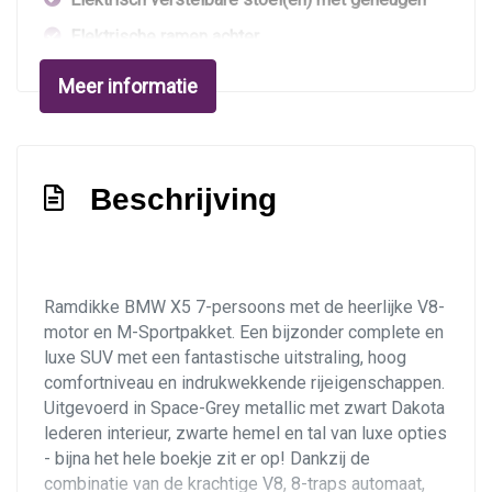
Elektrische ramen achter
Elektrische ramen voor
Meer informatie
Elektrische ramen voor en achter
Hoofdsteunen anti-whiplash
Interieurklimaat vooraf instelbaar
Beschrijving
Lederen bekleding
Lederen interieur
Lendesteun(en) verstelbaar
Ramdikke BMW X5 7-persoons met de heerlijke V8-
motor en M-Sportpakket. Een bijzonder complete en
Luxe lederen interieur
luxe SUV met een fantastische uitstraling, hoog
Middenarmsteun voor
comfortniveau en indrukwekkende rijeigenschappen.
Uitgevoerd in Space-Grey metallic met zwart Dakota
Sportstoelen
lederen interieur, zwarte hemel en tal van luxe opties
Sportstuur
- bijna het hele boekje zit er op! Dankzij de
combinatie van de krachtige V8, 8-traps automaat,
Stuur leder