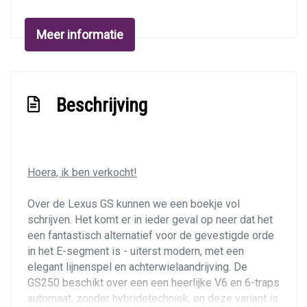
18 inch lichtmetalen velgen
Buitenspiegels elektrisch verstelbaar
Meer informatie
Buitenspiegels verwarmbaar
Centrale vergrendeling
Beschrijving
Elektrisch inklapbare buitenspiegels
Koplampreiniging
Metaalkleur
Hoera, ik ben verkocht!
Park distance control
Infotainment
Over de Lexus GS kunnen we een boekje vol
schrijven. Het komt er in ieder geval op neer dat het
Achteruitrijcamera
een fantastisch alternatief voor de gevestigde orde
in het E-segment is - uiterst modern, met een
Bluetooth carkit en muziekstreaming
elegant lijnenspel en achterwielaandrijving. De
Navigatiesysteem
GS250 beschikt over een een heerlijke V6 en 6-traps
automaat, zonder hybridetechniek, en deze variant is
Radio-cd/mp3 speler