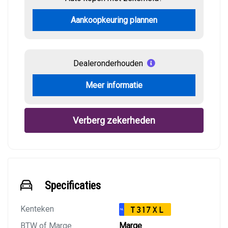
Aankoopkeuring plannen
Dealeronderhouden
Meer informatie
Verberg zekerheden
Specificaties
Kenteken
T317XL
NL
BTW of Marge
Marge