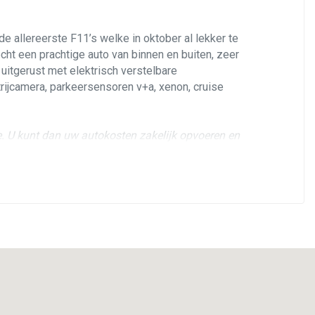
e allereerste F11’s welke in oktober al lekker te
ht een prachtige auto van binnen en buiten, zeer
 uitgerust met elektrisch verstelbare
rijcamera, parkeersensoren v+a, xenon, cruise
de. U kunt dan uw autokosten zakelijk opvoeren en
ingetogen uitstraling. Dit exemplaar stamt uit en
urten zijn aantoonbaar uitgevoerd en kunnen ook
 distributieketting. Ook de Michelin Crossclimate
r van binnen en van buiten zeer netjes uit, geen
heel, geen rook- of hondengeur.