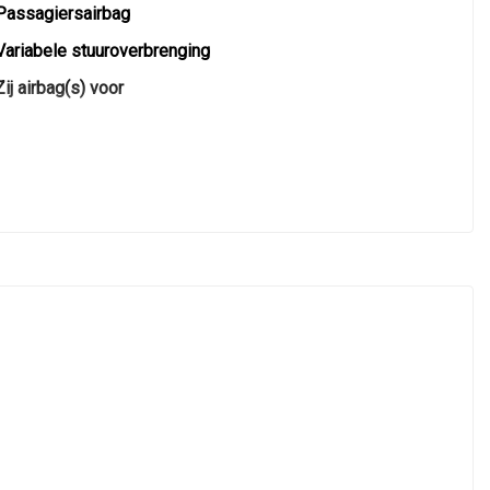
Passagiersairbag
Variabele stuuroverbrenging
Zij airbag(s) voor