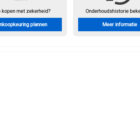
o kopen met zekerheid?
Onderhouds
historie bek
nkoopkeuring plannen
Meer informatie