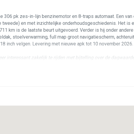
 306 pk zes-in-lijn benzinemotor en 8-traps automaat. Een van d
e tweede) en met inzichtelijke onderhoudsgeschiedenis. Het is ec
.711 km is de laatste beurt uitgevoerd. Verder is hij onder andere
ak, stoelverwarming, full map groot navigatiescherm, achteruit
n 18 inch velgen. Levering met nieuwe apk tot 10 november 2026.
r interessant zakelijk te rijden met bijtelling over de dagwaar
agere kosten dan een nieuwe 1-serie!
pvolger van de succesvolle E60, en kenmerkt zich door een meer 
s logisch en de auto heeft slechts drie eigenaren gekend. Alle be
allig onderhoud en de motor is voorzien van een onderhoudsvrije
ntastisch.
in combinatie met het ivoor lederen sportinterieur. De auto ziet e
k vertoont maar weinig gebruikssporen. Het interieur is fris en 