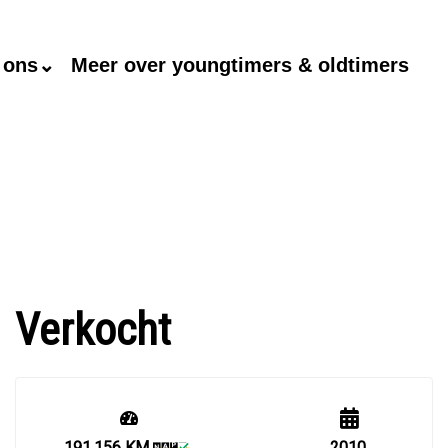
 ons⌄
Meer over youngtimers & oldtimers
Verkocht
191.156 KM
2010