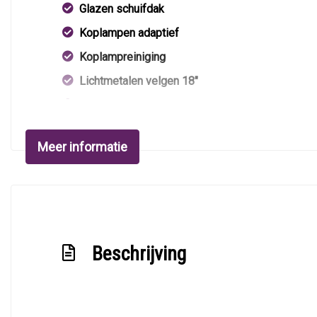
Glazen schuifdak
Koplampen adaptief
Koplampreiniging
Lichtmetalen velgen 18"
Metaalkleur
Mistlampen voor
Meer informatie
Park distance control
Parkeersensor voor en achter
Beschrijving