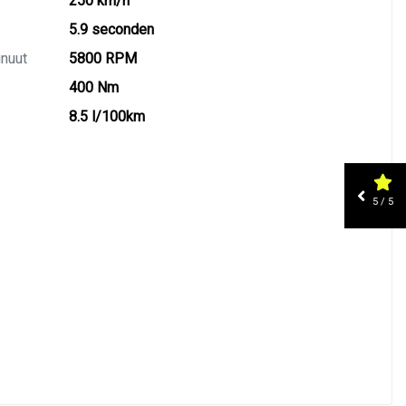
250 km/h
5.9 seconden
inuut
5800 RPM
400 Nm
8.5 l/100km
5 / 5