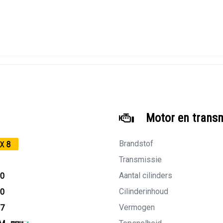
Motor en trans
Brandstof
X8
Transmissie
Aantal cilinders
10
Cilinderinhoud
10
Vermogen
27