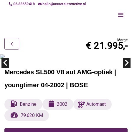
06-33659418
hallo@assetautomotive.nl
Marge
€ 21.995,-
Mercedes SL500 V8 aut AMG-optiek |
youngtimer 04-2002 | BOSE
Benzine
2002
Automaat
79.620 KM