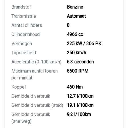
Brandstof
Benzine
Transmissie
Automaat
Aantal cilinders
8
Cilinderinhoud
4966 cc
Vermogen
225 kW / 306 PK
Topsnelheid
250 km/h
Acceleratie (0-100 km/h)
6.3 seconden
Maximum aantal toeren
5600 RPM
per minuut
Koppel
460 Nm
Gemiddeld verbruik
12.7 l/100km
Gemiddeld verbruik (stad)
19.1 l/100km
Gemiddeld verbruik
9.2 l/100km
(snelweg)