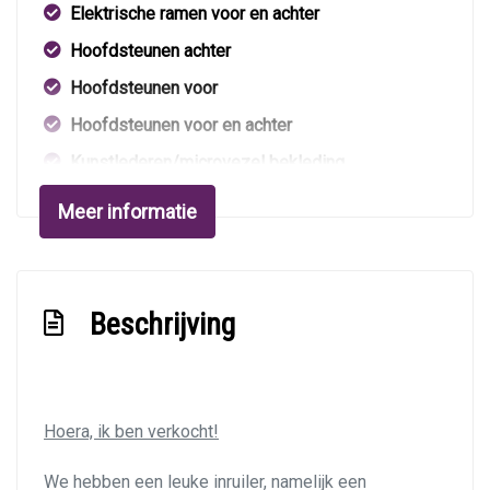
Elektrische ramen voor en achter
Hoofdsteunen achter
Hoofdsteunen voor
Hoofdsteunen voor en achter
Kunstlederen/microvezel bekleding
Middenarmsteun voor
Meer informatie
Skiluik
Stuur en versnellingspook (kunst)leder
Stuur leder
Beschrijving
Stuur verstelbaar
Stuurbekrachtiging
Stuurbekrachtiging snelheidsafhankelijk
Hoera, ik ben verkocht!
Toerenteller
We hebben een leuke inruiler, namelijk een