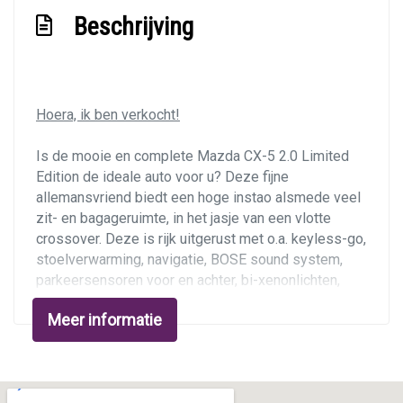
Sportvelgen
Beschrijving
Trekhaak met afneembare kogel
Interieur
Hoera, ik ben verkocht!
Achterbank in delen neerklapbaar
Bagagedek
Is de mooie en complete Mazda CX-5 2.0 Limited
Edition de ideale auto voor u? Deze fijne
Bestuurdersstoel in hoogte verstelbaar
allemansvriend biedt een hoge instao alsmede veel
Binnenspiegel automatisch dimmend
zit- en bagageruimte, in het jasje van een vlotte
Electronic climate control
crossover. Deze is rijk uitgerust met o.a. keyless-go,
stoelverwarming, navigatie, BOSE sound system,
Elektrische ramen achter
parkeersensoren voor en achter, bi-xenonlichten,
Elektrische ramen voor
grootlichtassistent, rijstrooksensor, automatische
Meer informatie
airco, cruise control, 17 inch lichtmetalen velgen en
Elektrische ramen voor en achter
afneembare trekhaak. De auto is Nederlands
Lederen versnellingspook
geleverd, heeft aantoonbaar 180.090 kilometer
gereden en komt van de derde eigenaar. Hij verkeert
Lendesteun(en) verstelbaar