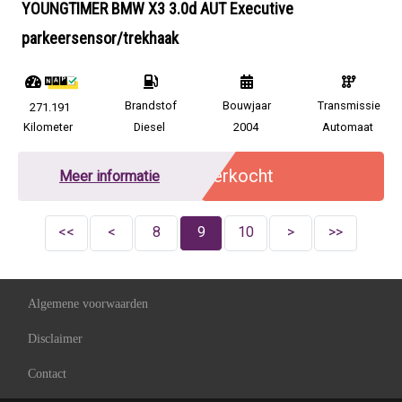
YOUNGTIMER BMW X3 3.0d AUT Executive
parkeersensor/trekhaak
Brandstof
Bouwjaar
Transmissie
271.191
Kilometer
Diesel
2004
Automaat
Verkocht
Meer informatie
<<
<
8
9
10
>
>>
Algemene voorwaarden
Disclaimer
Contact