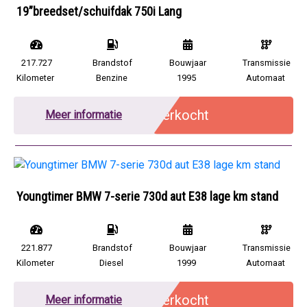
19”breedset/schuifdak 750i Lang
217.727
Brandstof
Bouwjaar
Transmissie
Kilometer
Benzine
1995
Automaat
Verkocht
Meer informatie
Youngtimer BMW 7-serie 730d aut E38 lage km stand
221.877
Brandstof
Bouwjaar
Transmissie
Kilometer
Diesel
1999
Automaat
Verkocht
Meer informatie