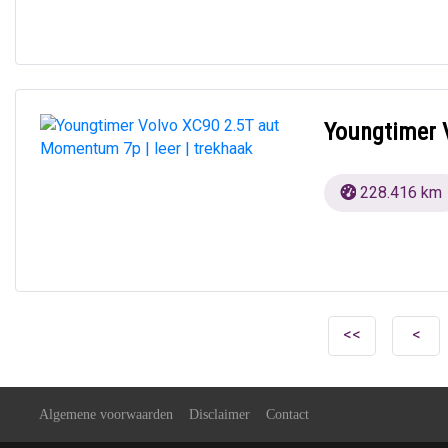
Youngtimer V
228.416 km
<<
<
Algemene voorwaarden
Disclaimer
Contact