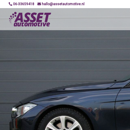
06-33659418
hallo@assetautomotive.nl