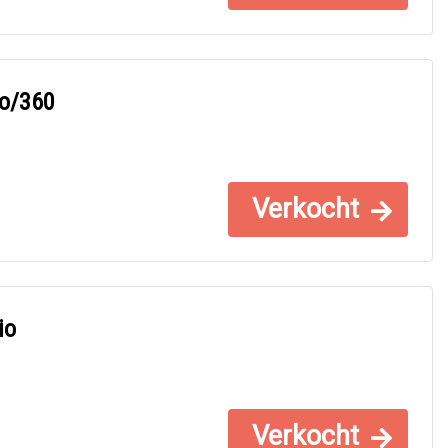
no/360
Verkocht
io
Verkocht