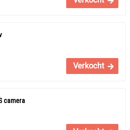
Verkocht
v
Verkocht
S camera