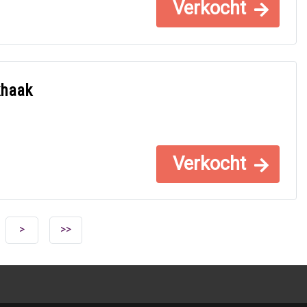
Verkocht
khaak
Verkocht
>
>>