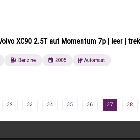
olvo XC90 2.5T aut Momentum 7p | leer | tre
Benzine
2005
Automaat
32
33
34
35
36
37
38