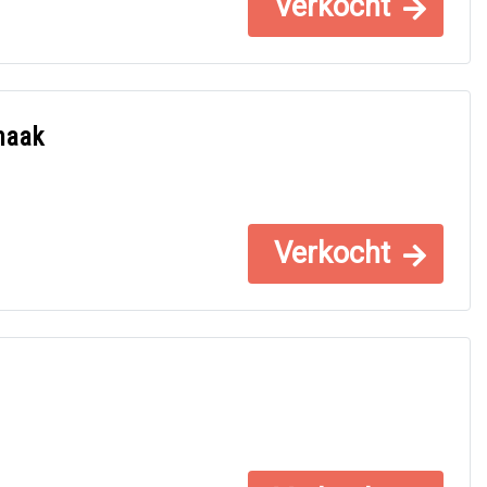
Verkocht
haak
Verkocht