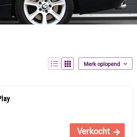
Merk oplopend
Play
Verkocht