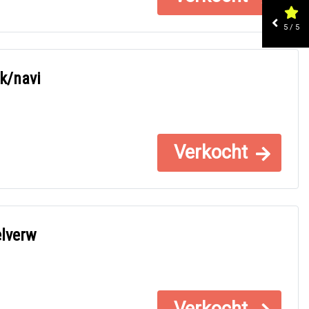
5 / 5
k/navi
Verkocht
elverw