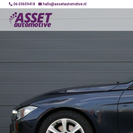
06-33659418
hallo@assetautomotive.nl