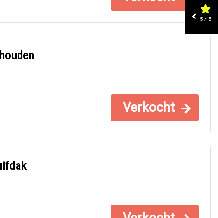
5 / 5
rhouden
Verkocht
uifdak