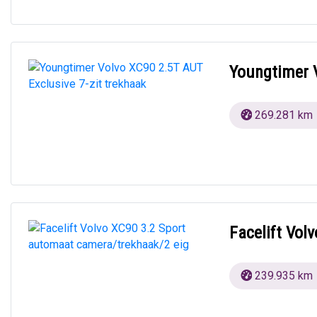
Youngtimer V
269.281 km
Facelift Vol
239.935 km