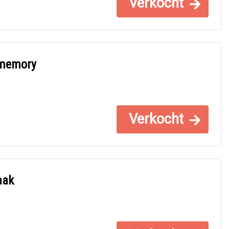
Verkocht
/memory
Verkocht
aak