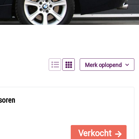
Merk oplopend
soren
Verkocht