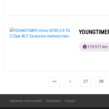
YOUNGTIMER 
219.571 km
<<
<
27
28
Algemene voorwaarden
Disclaimer
Contact