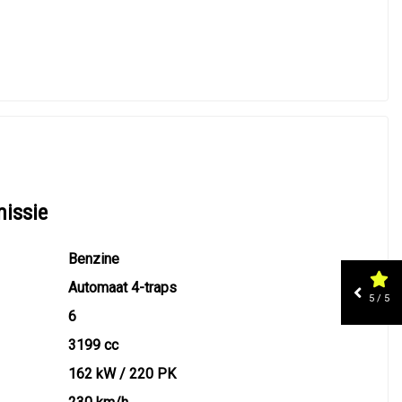
missie
Benzine
Automaat 4-traps
5 / 5
6
3199 cc
162 kW / 220 PK