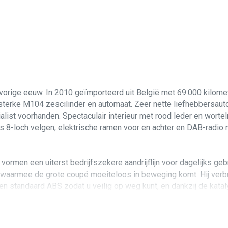
rige eeuw. In 2010 geïmporteerd uit België met 69.000 kilomete
erke M104 zescilinder en automaat. Zeer nette liefhebbersauto,
ist voorhanden. Spectaculair interieur met rood leder en worteln
ans 8-loch velgen, elektrische ramen voor en achter en DAB-radio
men een uiterst bedrijfszekere aandrijflijn voor dagelijks gebru
 waarmee de grote coupé moeiteloos in beweging komt. Hij verbrui
n standaard ABS zodat u veilig op weg kunt, en dankzij de katal
de auto functioneert, ook de gordelaangevers en airco.
t u door. De auto is de laatste jaren steevast bij Arno van Mie