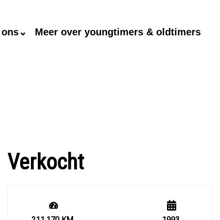
 ons⌄
Meer over youngtimers & oldtimers
Verkocht
211.170 KM
1993