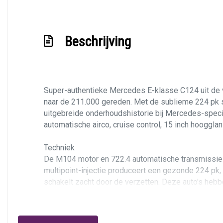
Beschrijving
Super-authentieke Mercedes E-klasse C124 uit de vo
naar de 211.000 gereden. Met de sublieme 224 pk st
uitgebreide onderhoudshistorie
bij Mercedes-special
automatische airco, cruise control, 15 inch hooggl
Techniek
De M104 motor en 722.4 automatische transmissie vor
multipoint-injectie produceert een gezonde 224 pk,
schakelt zacht door de verzetten. Deze auto's hebbe
Duitsland ontvangt u een groene sticker. Alles aan 
Met alle plezier nemen we de onderhoudshistorie me