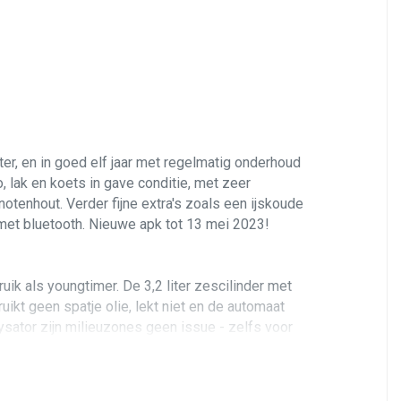
r, en in goed elf jaar met regelmatig onderhoud
 lak en koets in gave conditie, met
zeer
otenhout. Verder fijne extra's zoals een ijskoude
 met bluetooth. Nieuwe apk tot 13 mei 2023!
ik als youngtimer. De 3,2 liter zescilinder met
kt geen spatje olie, lekt niet en de automaat
ysator zijn milieuzones geen issue - zelfs voor
rlo, Mercedes-specialist te Asten, onderhouden. De