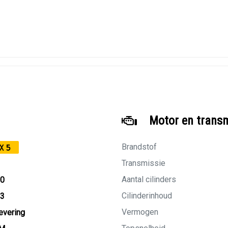
Motor en trans
Brandstof
X5
Transmissie
Aantal cilinders
10
Cilinderinhoud
93
Vermogen
levering