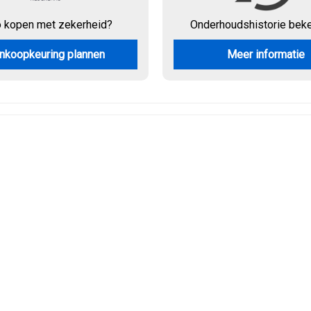
o kopen met zekerheid?
Onderhouds
historie bek
nkoopkeuring plannen
Meer informatie