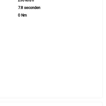
230 km/h
7.8 seconden
0 Nm