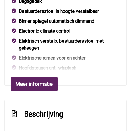
Bagagedek
Bestuurdersstoel in hoogte verstelbaar
Binnenspiegel automatisch dimmend
Electronic climate control
Elektrisch verstelb. bestuurdersstoel met
geheugen
Elektrische ramen voor en achter
Hoofdsteunen anti-whiplash
Hoofdsteunen voor en achter
Meer informatie
Lederen bekleding
Lendesteun(en) verstelbaar
Passagiersstoel in hoogte verstelbaar
Beschrijving
Stuur leder
Stuur verstelbaar