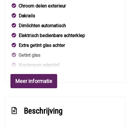
Chroom delen exterieur
Dakrails
Dimlichten automatisch
Elektrisch bedienbare achterklep
Extra getint glas achter
Getint glas
Koplampen adaptief
Koplampreiniging
Meer informatie
Koplampreiniging
Led achterlichten
Led dagrijverlichting
Beschrijving
Led koplampen
Led koplampen adaptief