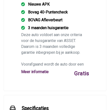
Nieuwe APK
Bovag 40-Puntencheck
BOVAG Afleverbeurt
3 maanden huisgarantie
Deze auto voldoet aan onze criteria
voor de huisgarantie van ASSET.
Daarom is 3 maanden volledige
garantie inbegrepen bij je aankoop.
Voorafgaand wordt de auto door een
BOVAG-garage op 40 punten
Meer informatie
Gratis
gecontroleerd, en krijgt deze indien
nodig een afleverbeurt en/of apk.
Specificaties