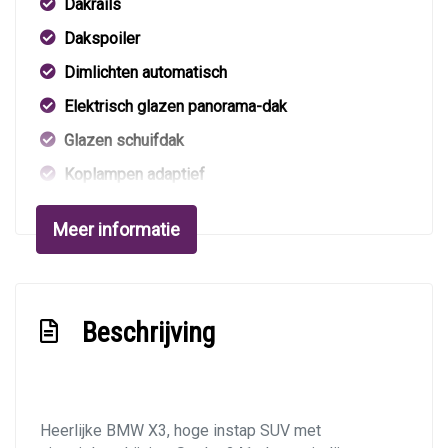
Dakrails
Dakspoiler
Dimlichten automatisch
Elektrisch glazen panorama-dak
Glazen schuifdak
Koplampen adaptief
Koplampreiniging
Meer informatie
Lichtmetalen velgen 17"
Lichtmetalen velgen 18"
Metaalkleur
Beschrijving
Mistlampen voor
Parkeersensor achter
Parkeersensor voor
Heerlijke BMW X3, hoge instap SUV met
Parkeersensor voor en achter