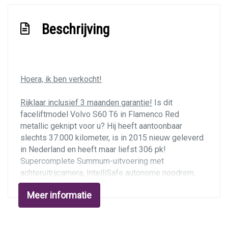
Stuur leder
Stuur verwarmd
Beschrijving
Stuurbekrachtiging snelheidsafhankelijk
Voorstoelen verwarmd
Overige
Hoera, ik ben verkocht!
Anti blokkeer systeem
Rijklaar inclusief 3 maanden garantie!
Is dit
faceliftmodel Volvo S60 T6 in Flamenco Red
Anti doorslip regeling
metallic geknipt voor u? Hij heeft aantoonbaar
Autonomous emergency braking
slechts 37.000 kilometer, is in 2015 nieuw geleverd
Bestuurdersairbag
in Nederland en heeft maar liefst 306 pk!
Supercomplete Summum-uitvoering met
Bluetooth
achteruitrijcamera
, IntelliSafe autonome noodrem,
Bots waarschuwing systeem
keyless entry, DAB-radio met Harman Kardon
Meer informatie
premium sound system, stuurwiel- en
Brake assist system
stoelverwarming, beige lederen bekleding, houtinleg
Dodehoek detectie
en 19 inch lichtmetalen velgen. Hij is in
perfecte