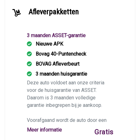
Afleverpakketten
3 maanden ASSET-garantie
Nieuwe APK
Bovag 40-Puntencheck
BOVAG Afleverbeurt
3 maanden huisgarantie
Deze auto voldoet aan onze criteria
voor de huisgarantie van ASSET.
Daarom is 3 maanden volledige
garantie inbegrepen bij je aankoop.
Voorafgaand wordt de auto door een
BOVAG-garage op 40 punten
Meer informatie
Gratis
gecontroleerd, en krijgt deze indien