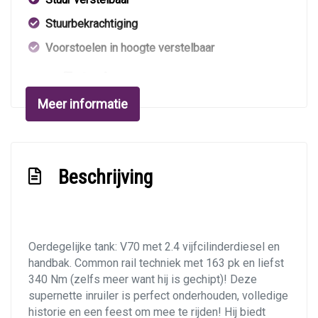
Stuurbekrachtiging
Voorstoelen in hoogte verstelbaar
Exterieur
Meer informatie
Buitenspiegels elektrisch verstel- en
verwarmbaar
Centrale vergrendeling met afstandsbediening
Beschrijving
Dimlichten automatisch
Elektrisch glazen schuif-/kanteldak
Getint glas
Oerdegelijke tank: V70 met 2.4 vijfcilinderdiesel en
Glazen schuifdak
handbak. Common rail techniek met 163 pk en liefst
Metaalkleur
340 Nm (zelfs meer want hij is
gechipt
)! Deze
supernette inruiler is perfect onderhouden, volledige
Mistlampen voor
historie en een feest om mee te rijden! Hij biedt