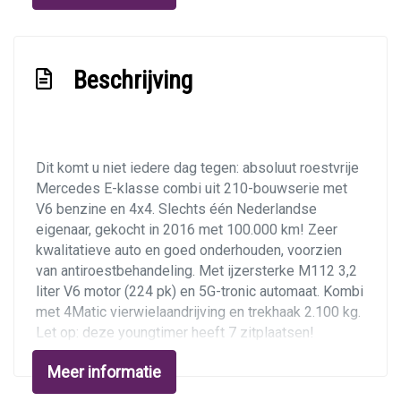
Stuur leder
Stuur verstelbaar
Beschrijving
Stuurbekrachtiging
Toerenteller
Voorstoelen in hoogte verstelbaar
Dit komt u niet iedere dag tegen: absoluut roestvrije
Voorstoelen verwarmd
Mercedes E-klasse combi uit 210-bouwserie met
V6 benzine en 4x4. Slechts één Nederlandse
Exterieur
eigenaar, gekocht in 2016 met 100.000 km! Zeer
kwalitatieve auto en goed onderhouden, voorzien
Achterruitwisser en sproeier
van antiroestbehandeling. Met ijzersterke M112 3,2
Buitenspiegels elektrisch verstel- en
liter V6 motor (224 pk) en 5G-tronic automaat. Kombi
met 4Matic vierwielaandrijving en trekhaak 2.100 kg.
verwarmbaar
Let op: deze
youngtimer
heeft 7 zitplaatsen!
Buitenspiegels elektrisch verstelbaar
Meer informatie
Buitenspiegels in carrosseriekleur
Geïmporteerd in 2016 met 100.000 km door
specialist JB Over te Emmer-Compascuum. In 5 jaar