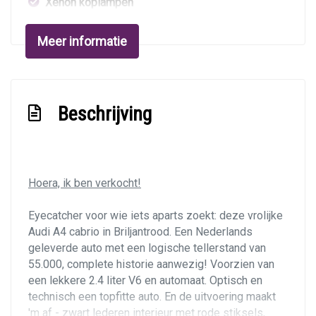
Xenon koplampen
Meer informatie
Interieur
Airco met automatische regeling
Aluminium interieur afwerking
Beschrijving
Elektrische ramen voor en achter
Hoofdsteunen voor en achter
Lederen bekleding
Hoera, ik ben verkocht!
Middenarmsteun voor
Eyecatcher voor wie iets aparts zoekt: deze vrolijke
Stuur leder
Audi A4 cabrio in Briljantrood. Een Nederlands
geleverde auto met een logische tellerstand van
Stuurbekrachtiging
55.000, complete historie aanwezig! Voorzien van
Verstelbare stuurkolom
een lekkere 2.4 liter V6 en automaat. Optisch en
technisch een topfitte auto. En de uitvoering maakt
Voorstoel(en) elektrisch verstelbaar
'm af - zwart lederen interieur met rode stiksels,