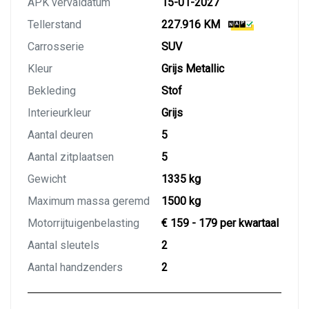
APK vervaldatum
15-01-2027
Tellerstand
227.916 KM
Carrosserie
SUV
Kleur
Grijs Metallic
Bekleding
Stof
Interieurkleur
Grijs
Aantal deuren
5
Aantal zitplaatsen
5
Gewicht
1335 kg
Maximum massa geremd
1500 kg
Motorrijtuigenbelasting
€ 159 - 179 per kwartaal
Aantal sleutels
2
Aantal handzenders
2