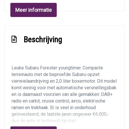
Interieur
Meer informatie
Achterbank in delen neerklapbaar
Airco
Beschrijving
Bestuurdersstoel in hoogte verstelbaar
Elektrische ramen voor en achter
Hoofdsteunen voor en achter
Leuke Subaru Forester youngtimer. Compacte
Middenarmsteun voor
terreinauto met de beproefde Subaru-opzet:
Stuur verstelbaar
vierwielaandrijving en 2,0 liter boxermotor. Dit model
komt weinig voor met automatische versnellingsbak
Stuurbekrachtiging
en is daarnaast voorzien van alle gemakken: DAB+
Toerenteller
radio en carkit, cruise control, airco, elektrische
ramen en trekhaak. Er is veel in onderhoud
Overige
geïnvesteerd, de laatste jaren ongeveer €6.000,-
dus de auto is technisch tip-top!
Anti blokkeer systeem