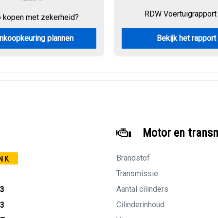
RDW Voertuigrapport
o kopen met zekerheid?
nkoopkeuring plannen
Bekijk het rapport
Motor en trans
Brandstof
NK
Transmissie
Aantal cilinders
23
Cilinderinhoud
23