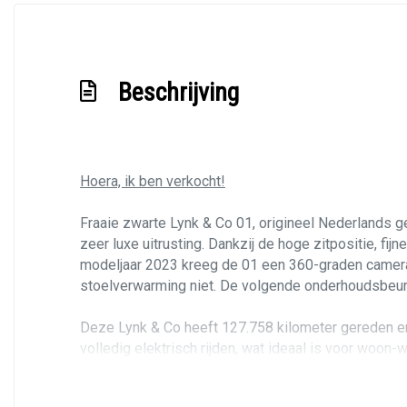
Rijstrooksensor met correctie
Rondomzicht camera
Beschrijving
Volledig digitaal instrumentenpaneel
Hoera, ik ben verkocht!
Fraaie zwarte Lynk & Co 01, origineel Nederlands g
zeer luxe uitrusting. Dankzij de hoge zitpositie, fij
modeljaar 2023 kreeg de 01 een 360-graden camera i
stoelverwarming niet. De volgende onderhoudsbeur
Deze Lynk & Co heeft 127.758 kilometer gereden en v
volledig elektrisch rijden, wat ideaal is voor woon-w
daadwerkelijk haalbaar. De auto is afkomstig van 
zoals het hoort en de auto rijdt comfortabel zonder