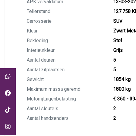
APK vervaldatum
13-03-20
Tellerstand
127.758 
Carrosserie
SUV
Kleur
Zwart Meta
Bekleding
Stof
Interieurkleur
Grijs
Aantal deuren
5
Aantal zitplaatsen
5
Gewicht
1854 kg
Maximum massa geremd
1800 kg
Motorrijtuigenbelasting
€ 360 - 39
Aantal sleutels
2
Aantal handzenders
2