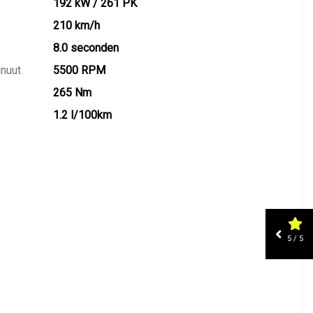
192 kW / 261 PK
210 km/h
8.0 seconden
inuut
5500 RPM
265 Nm
1.2 l/100km
5 / 5