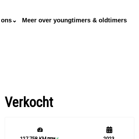
 ons⌄
Meer over youngtimers & oldtimers
Verkocht
127.758 KM
2023