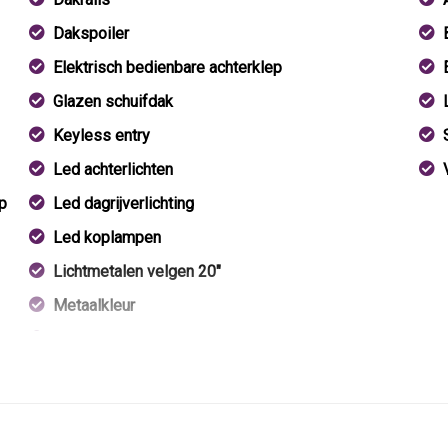
Dakspoiler
Elektrisch bedienbare achterklep
Glazen schuifdak
Keyless entry
Led achterlichten
p
Led dagrijverlichting
Led koplampen
Lichtmetalen velgen 20"
Metaalkleur
Panoramadak
Parkeer assistent
Parkeersensor achter
Parkeersensor voor