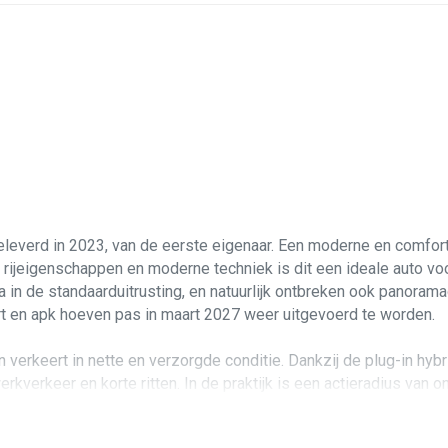
eleverd in 2023, van de eerste eigenaar. Een moderne en comforta
ne rijeigenschappen en moderne techniek is dit een ideale auto voo
n de standaarduitrusting, en natuurlijk ontbreken ook panoramad
t en apk hoeven pas in maart 2027 weer uitgevoerd te worden.
erkeert in nette en verzorgde conditie. Dankzij de plug-in hybri
erkverkeer en korte ritten. In de praktijk is een actieradius van 
de eerste eigenaar en volledig onderhouden met Lynk & Co onder
 storingen of mankementen. Natuurlijk heeft hij gebruikssporen z