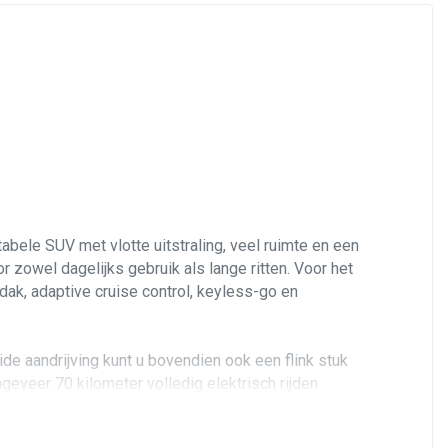
bele SUV met vlotte uitstraling, veel ruimte en een
r zowel dagelijks gebruik als lange ritten. Voor het
ak, adaptive cruise control, keyless-go en
de aandrijving kunt u bovendien ook een flink stuk
ongeveer 70 kilometer volledig elektrisch rijden
houdscontract. De motor en automaat functioneren
oals enige steenslag en rondom wat lichte krasjes,