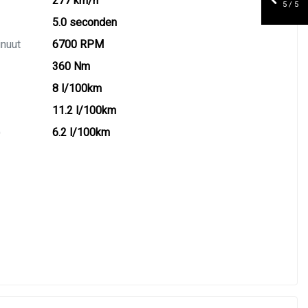
277 km/h
5 / 5
5.0 seconden
inuut
6700 RPM
360 Nm
8 l/100km
11.2 l/100km
)
6.2 l/100km