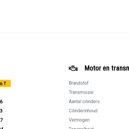
Motor en trans
Brandstof
6T
Transmissie
Aantal cilinders
16
Cilinderinhoud
13
Vermogen
27