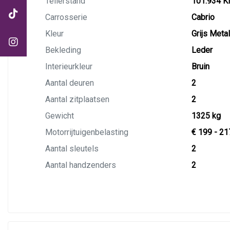
Tellerstand
101.934 
Carrosserie
Cabrio
Kleur
Grijs Metal
Bekleding
Leder
Interieurkleur
Bruin
Aantal deuren
2
Aantal zitplaatsen
2
Gewicht
1325 kg
Motorrijtuigenbelasting
€ 199 - 21
Aantal sleutels
2
Aantal handzenders
2