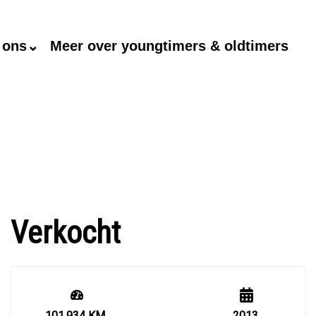
 ons⌄
Meer over youngtimers & oldtimers
Verkocht
101.934 KM
2013