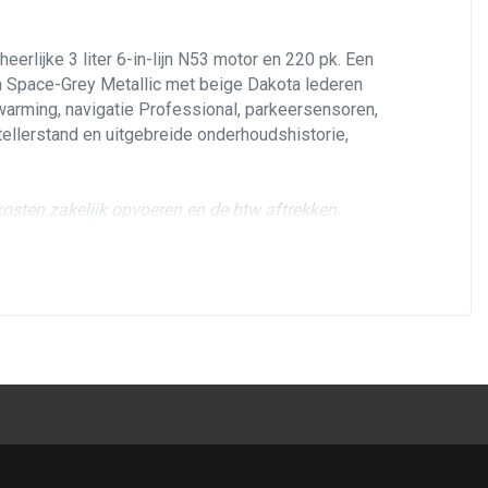
erlijke 3 liter 6-in-lijn N53 motor en 220 pk. Een
in Space-Grey Metallic met beige Dakota lederen
warming, navigatie Professional, parkeersensoren,
tellerstand en uitgebreide onderhoudshistorie,
kosten zakelijk opvoeren en de btw aftrekken.
 Het onderhoud heeft steeds plaatsgevonden, dus er
e auto nog heerlijk strak. Uiterlijk een nette auto
ok inlegstukken, en verkeert in frisse conditie
motor. In deze auto kunt u met vijf volwassenen
e aangename luxezaken: