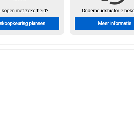
o kopen met zekerheid?
Onderhouds
historie bek
nkoopkeuring plannen
Meer informatie