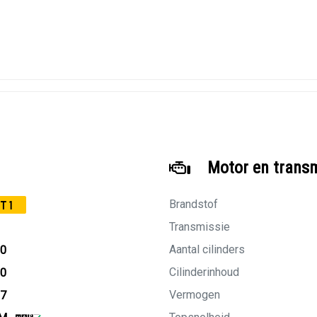
Motor en trans
Brandstof
T1
Transmissie
Aantal cilinders
10
Cilinderinhoud
10
Vermogen
27