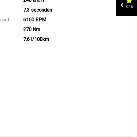
246 km/h
5 / 5
7.3 seconden
inuut
6100 RPM
270 Nm
7.6 l/100km