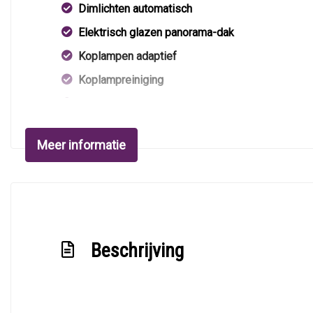
Dimlichten automatisch
Elektrisch glazen panorama-dak
Koplampen adaptief
Koplampreiniging
Lichtmetalen velgen 18"
Metaalkleur
Meer informatie
Mistlampen voor
Panoramadak
Parkeersensor achter
Parkeersensor voor
Beschrijving
Ruitensproeiers/wisserbladen verwarmbaar
Sportonderstel
Trekhaak met afneembare kogel