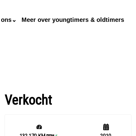
 ons⌄
Meer over youngtimers & oldtimers
Verkocht
132.170 KM
2010