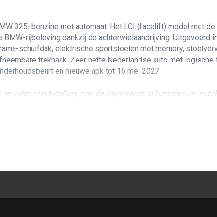
BMW 325i benzine met automaat. Het LCI (facelift) model met de he
 BMW-rijbeleving dankzij de achterwielaandrijving. Uitgevoerd 
norama-schuifdak, elektrische sportstoelen met memory, stoelver
n afneembare trekhaak. Zeer nette Nederlandse auto met logische 
 onderhoudsbeurt en nieuwe apk tot 16 mei 2027.
k te rijden met bijtelling over de dagwaarde. U kunt dan uw auto
er dan een veel nieuwere auto in dezelfde prijsklasse.
netjes onderhouden - grotendeels bij BMW-dealer Van Poelgeest.
rfect en storingsvrij. Ook schakelt de automaat soepel en stuurt d
terieur is smaakvol samengesteld in beige leder met aluminiumlo
behoren.
rijgt, dankzij de achterwielaandrijving en de soepele zes-in-lijn 
n de ruime kofferbak. U kunt bovendien gebruikmaken van divers