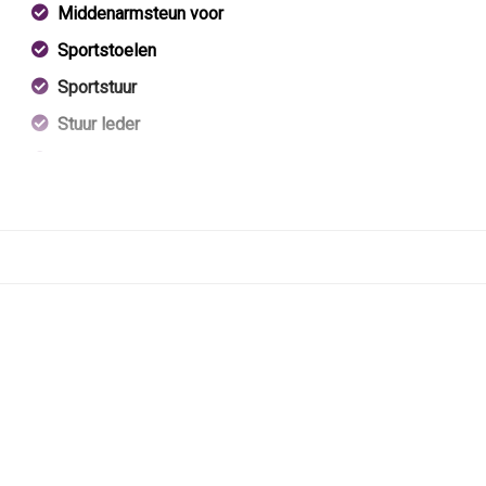
Middenarmsteun voor
Sportstoelen
Sportstuur
Stuur leder
Stuurbekrachtiging
Voorstoel(en) elektrisch verstelbaar
Voorstoelen verwarmd