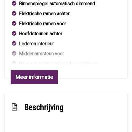
Binnenspiegel automatisch dimmend
Elektrische ramen achter
Elektrische ramen voor
Hoofdsteunen achter
Lederen interieur
Middenarmsteun voor
Passagiersstoel in hoogte verstelbaar
Sportstuur
Meer informatie
Stuur leder
Stuurbekrachtiging
Verstelbare stuurkolom
Beschrijving
Exterieur
Buitenspiegels elektrisch verstelbaar