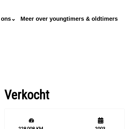
 ons⌄
Meer over youngtimers & oldtimers
Verkocht
228.008 KM
2003