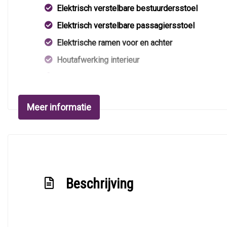
Elektrisch verstelbare bestuurdersstoel
Elektrisch verstelbare passagiersstoel
Elektrische ramen voor en achter
Houtafwerking interieur
Lederen/stof bekleding
Lendesteun(en) verstelbaar
Meer informatie
Middenarmsteun voor
Motorrestwarmte-installatie
Passagiersstoel in hoogte verstelbaar
Stuur en versnellingspook (kunst)leder
Beschrijving
Stuur verstelbaar
Stuurbekrachtiging
Stuurbekrachtiging snelheidsafhankelijk