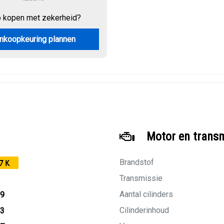
o kopen met zekerheid?
nkoopkeuring plannen
Motor en trans
Brandstof
7K
Transmissie
Aantal cilinders
19
Cilinderinhoud
03