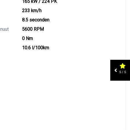
165 kW / 224 PK
233 km/h
8.5 seconden
inuut
5600 RPM
0 Nm
10.6 l/100km
5 / 5