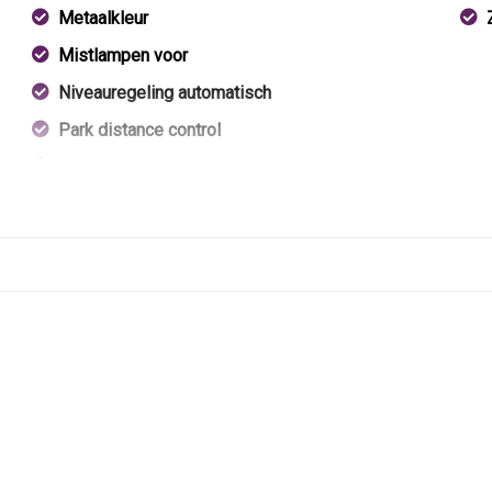
Metaalkleur
Mistlampen voor
Niveauregeling automatisch
Park distance control
Parkeersensor achter
Parkeersensor voor
Verlaagde carrosserie
Warmtewerend glas
Xenon koplampen