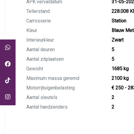
APK vervaldatum
31-05-20
Tellerstand
228.008 
Carrosserie
Station
Kleur
Blauw Meta
Interieurkleur
Zwart
Aantal deuren
5
Aantal zitplaatsen
5
Gewicht
1685 kg
Maximum massa geremd
2100 kg
Motorrijtuigenbelasting
€ 250 - 28
Aantal sleutels
2
Aantal handzenders
2