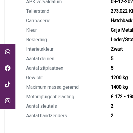
APK vervaldatum
09-12-20
Tellerstand
273.022 
Carrosserie
Hatchback
Kleur
Grijs Metal
Bekleding
Leder/Sto
Interieurkleur
Zwart
Aantal deuren
5
Aantal zitplaatsen
5
Gewicht
1200 kg
Maximum massa geremd
1400 kg
Motorrijtuigenbelasting
€ 172 - 18
Aantal sleutels
2
Aantal handzenders
2