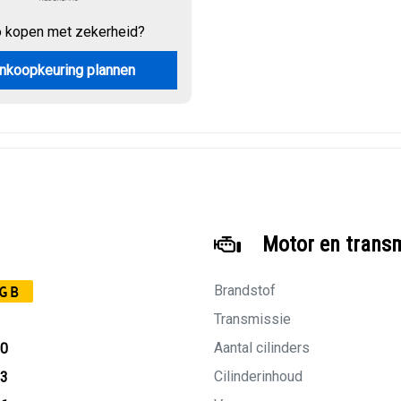
o kopen met zekerheid?
nkoopkeuring plannen
Motor en trans
Brandstof
GB
Transmissie
Aantal cilinders
20
Cilinderinhoud
13