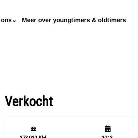
 ons⌄
Meer over youngtimers & oldtimers
Verkocht
273.022 KM
2013