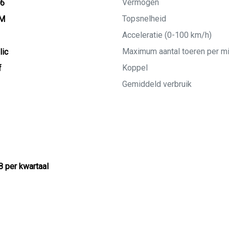
Vermogen
26
Topsnelheid
KM
Acceleratie (0-100 km/h)
Maximum aantal toeren per m
lic
Koppel
f
Gemiddeld verbruik
8 per kwartaal