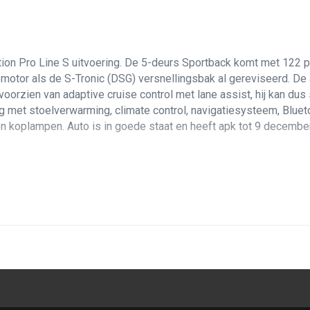
ition Pro Line S uitvoering. De 5-deurs Sportback komt met 122
de motor als de S-Tronic (DSG) versnellingsbak al gereviseerd. De
voorzien van adaptive cruise control met lane assist, hij kan dus
ing met stoelverwarming, climate control, navigatiesysteem, Blue
n koplampen. Auto is in goede staat en heeft apk tot 9 decembe
naar Nederland gekomen met 142.000 km. Op technisch gebied wer
at zonder deuken of krassen. Het zwarte interieur met alu inlegstu
ningsknoppen. Geleverd met 2 contactsleutels met afstandsbedien
afspraak
van harte welkom in 't Harde, vlak onder Zwolle. We sta