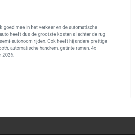
 pk goed mee in het verkeer en de automatische
 auto heeft dus de grootste kosten al achter de rug
 semi-autonoom rijden. Ook heeft hij andere prettige
tooth, automatische handrem, getinte ramen, 4x
r 2026.
kt alles naar behoren. Rijdt en schakelt
kken verkeert in uitstekende staat, het leer en
ing. Bent u al overtuigd? Wacht niet langer en
an u graag telefonisch te woord, en per bericht,