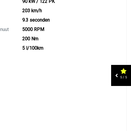
90 kW / 122 PK
203 km/h
9.3 seconden
inuut
5000 RPM
200 Nm
5 l/100km
5 / 5