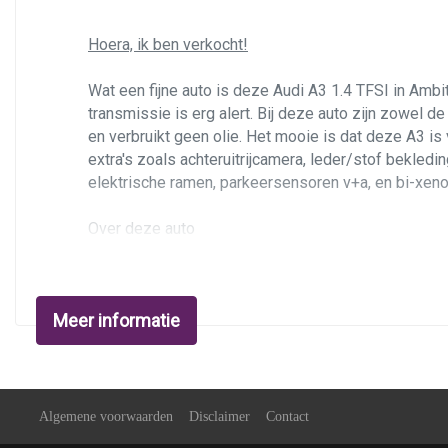
Hoera, ik ben verkocht!
Wat een fijne auto is deze Audi A3 1.4 TFSI in Amb
transmissie is erg alert. Bij deze auto zijn zowel 
en verbruikt geen olie. Het mooie is dat deze A3 is 
extra's zoals achteruitrijcamera, leder/stof bekled
elektrische ramen, parkeersensoren v+a, en bi-xeno
Over deze
auto
De auto is nieuw geleverd in Duitsland en in 2020 
fantastisch, en is storingsvrij. Optisch in nette sta
alcantara is zeer netjes, geen afgebladderde bedie
Meer informatie
neem contact op!
Wanneer u deze eens in het echt wil zien bent u
op 
sms of WhatsApp krijgt u ook snel reactie.
Algemene voorwaarden
Disclaimer
Contact