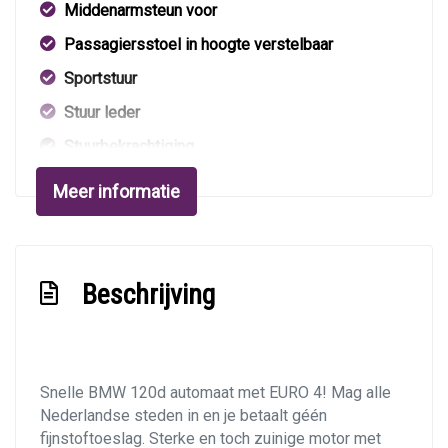
Middenarmsteun voor
Passagiersstoel in hoogte verstelbaar
Sportstuur
Stuur leder
Stuurbekrachtiging
Verstelbare stuurkolom
Meer informatie
Exterieur
Buitenspiegels elektrisch verstelbaar
Beschrijving
Buitenspiegels in carrosseriekleur
Buitenspiegels verwarmbaar
Bumpers in carrosseriekleur
Snelle BMW 120d automaat met EURO 4! Mag alle
Centr. deurvergr. met a.b. en startblokkering
Nederlandse steden in en je betaalt géén
Getint glas
fijnstoftoeslag. Sterke en toch zuinige motor met