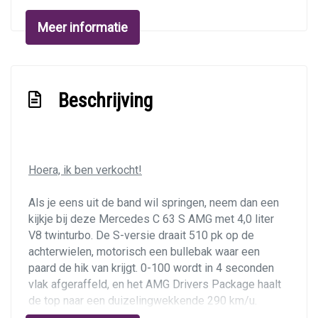
Keyless entry
Meer informatie
Led achterlichten
Led dagrijverlichting
Led koplampen
Beschrijving
Metaalkleur
Parkeer assistent
Parkeersensor achter
Hoera, ik ben verkocht!
Parkeersensor voor
Als je eens uit de band wil springen, neem dan een
Parkeersensor voor en achter
kijkje bij deze Mercedes C 63 S AMG met 4,0 liter
Sportonderstel
V8 twinturbo. De S-versie draait 510 pk op de
achterwielen, motorisch een bullebak waar een
Warmtewerend glas
paard de hik van krijgt. 0-100 wordt in 4 seconden
vlak afgeraffeld, en het AMG Drivers Package haalt
Interieur
de top naar een duizelingwekkende 290 km/u.
Weelderig samengesteld in Hyacintrood met een