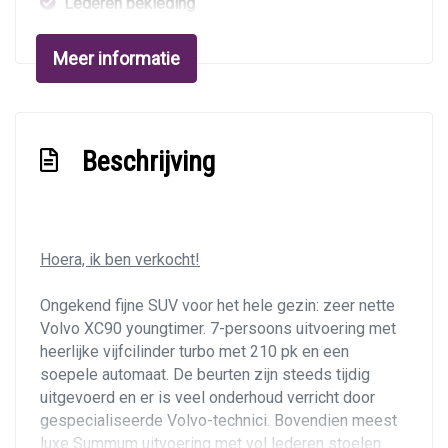
Lederen bekleding
Lederen interieur
Meer informatie
Lederen versnellingspook
Lendesteun(en) verstelbaar
Middenarmsteun voor
Beschrijving
Stuur leder
Stuur verstelbaar
Stuurbekrachtiging
Hoera, ik ben verkocht!
Verstelbare stuurkolom
Ongekend fijne SUV voor het hele gezin: zeer nette
Voorstoel(en) elektrisch verstelbaar
Volvo XC90 youngtimer. 7-persoons uitvoering met
Voorstoelen in hoogte verstelbaar
heerlijke vijfcilinder turbo met 210 pk en een
soepele automaat. De beurten zijn steeds tijdig
Voorstoelen verwarmd
uitgevoerd en er is veel onderhoud verricht door
Exterieur
gespecialiseerde Volvo-technici. Bovendien meest
luxe Summum uitvoering met vol lederen stoelen