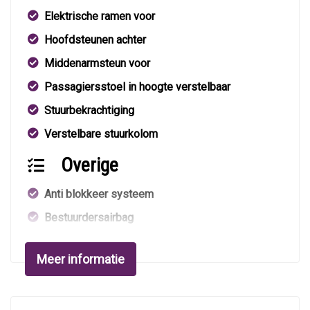
Elektrische ramen voor
Hoofdsteunen achter
Middenarmsteun voor
Passagiersstoel in hoogte verstelbaar
Stuurbekrachtiging
Verstelbare stuurkolom
Overige
Anti blokkeer systeem
Bestuurdersairbag
Elektronisch stabiliteits programma
Meer informatie
Hoofd airbag(s) achter
Hoofd airbag(s) voor