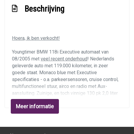
Passagiersairbag
Beschrijving
Zij airbag(s) voor
Exterieur
Buitenspiegels elektrisch verstelbaar
Hoera, ik ben verkocht!
Buitenspiegels in carrosseriekleur
Youngtimer BMW 118i Executive
automaat
van
Bumpers in carrosseriekleur
08/2005 met
veel recent onderhoud
! Nederlands
geleverde auto met 119.000 kilometer, in zeer
Centr. deurvergr. met a.b. en startblokkering
goede staat. Monaco blue met Executive
Getint glas
specificaties - o.a. parkeersensoren, cruise control,
multifunctioneel stuur, airco en radio met Aux-
Parkeersensor achter
aansluiting. Zuinige, en toch vinnige 130 pk 2,0 liter
viercilinder benzinemotor met automatische 6-
Meer informatie
versnellingsbak. De kilometerstand is te
onderbouwen middels een uitgebreide
onderhoudshistorie en logisch RDW-tellerrapport.
Instapklare "daily driver", levering met nieuwe apk!