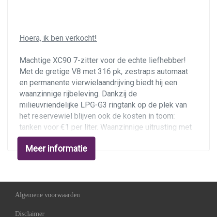
Stuurbekrachtiging
Stuurbekrachtiging snelheidsafhankelijk
Hoera, ik ben verkocht!
Voorstoel(en) elektrisch verstelbaar
Machtige XC90 7-zitter voor de echte liefhebber!
Voorstoel(en) met massagefunctie
Met de gretige V8 met 316 pk, zestraps automaat
Voorstoelen verwarmd
en permanente vierwielaandrijving biedt hij een
waanzinnige rijbeleving. Dankzij de
Exterieur
milieuvriendelijke LPG-G3 ringtank op de plek van
het reservewiel blijven ook de kosten in toom:
Achterspoiler
tanken voor €1 per liter. Waanzinnige uitrusting met
Bi-xenon koplampen
het Executive-pakket, veel opties en fraaie
Meer informatie
kleurstelling in
Black Sapphire
metallic met wit
Bi-xenon koplampen adaptief
softleder. Deze EU-geleverde Volvo XC90 van
Buitenspiegels elektrisch inklapbaar
bouwjaar 2006 is ingevoerd in 2020 en werd altijd
vertroeteld. De onderhoudshistorie is volledig
Buitenspiegels elektrisch verstel- en
aanwezig. Opties en uitrusting o.a. glazen schuifdak,
Algemene voorwaarden
verwarmbaar
xenon, Dynaudio soundsystem, nappalederen
Disclaimer
Buitenspiegels met verlichting
bekleding, elektrische stoelverstelling met