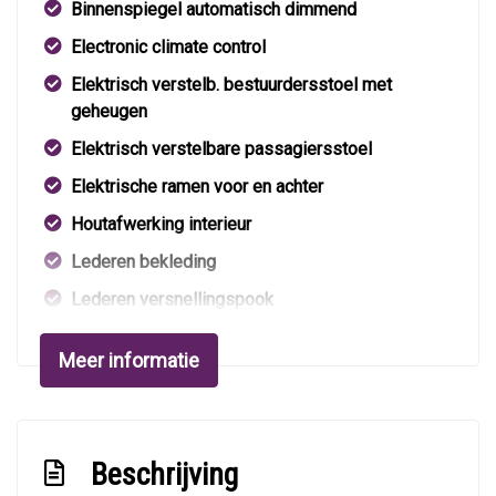
Binnenspiegel automatisch dimmend
Electronic climate control
Elektrisch verstelb. bestuurdersstoel met
geheugen
Elektrisch verstelbare passagiersstoel
Elektrische ramen voor en achter
Houtafwerking interieur
Lederen bekleding
Lederen versnellingspook
Lendesteun(en) verstelbaar
Meer informatie
Luxe lederen interieur
Motorrestwarmte-installatie
Stuur leder
Beschrijving
Stuur verstelbaar