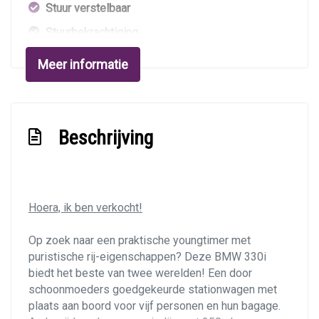
Stuur verstelbaar
Stuurbekrachtiging
Voorstoelen in hoogte verstelbaar
Meer informatie
Exterieur
Buitenspiegels elektrisch verstelbaar
Beschrijving
Buitenspiegels verwarmbaar
Centrale vergrendeling met afstandsbediening
Dakrails
Hoera, ik ben verkocht!
Elektrisch glazen panorama-dak
Getint warmtewerend glas
Op zoek naar een praktische youngtimer met
puristische rij-eigenschappen? Deze BMW 330i
Lichtmetalen velgen 17"
biedt het beste van twee werelden! Een door
Metaalkleur
schoonmoeders goedgekeurde stationwagen met
plaats aan boord voor vijf personen en hun bagage.
Mistlampen voor