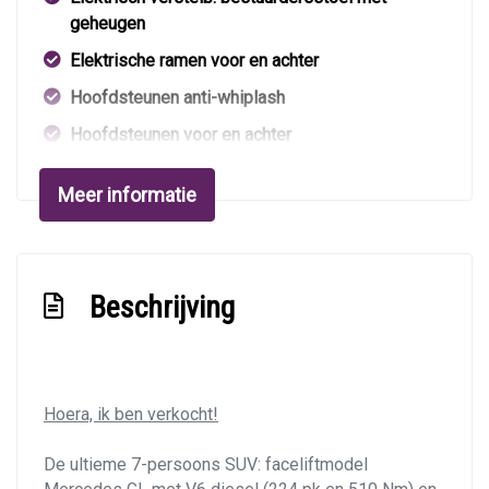
geheugen
Elektrische ramen voor en achter
Hoofdsteunen anti-whiplash
Hoofdsteunen voor en achter
Houtafwerking interieur
Meer informatie
Kunstlederen bekleding
Lederen bekleding
Lederen interieur
Beschrijving
Lendesteun(en) verstelbaar
Middenarmsteun voor
Stuur leder
Hoera, ik ben verkocht!
Stuur verstelbaar
De ultieme 7-persoons SUV: faceliftmodel
Stuurbekrachtiging