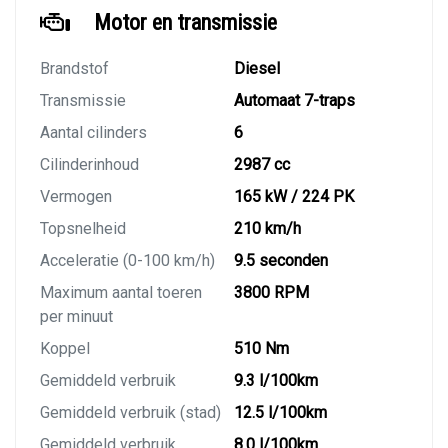
Motor en transmissie
Brandstof
Diesel
Transmissie
Automaat 7-traps
Aantal cilinders
6
Cilinderinhoud
2987 cc
Vermogen
165 kW / 224 PK
Topsnelheid
210 km/h
Acceleratie (0-100 km/h)
9.5 seconden
Maximum aantal toeren
3800 RPM
per minuut
Koppel
510 Nm
Gemiddeld verbruik
9.3 l/100km
Gemiddeld verbruik (stad)
12.5 l/100km
Gemiddeld verbruik
8.0 l/100km