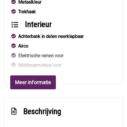
Metaalkleur
Trekhaak
Interieur
Achterbank in delen neerklapbaar
Airco
Elektrische ramen voor
Middenarmsteun voor
Stuurbekrachtiging
Meer informatie
Overige
Anti blokkeer systeem
Bestuurdersairbag
Beschrijving