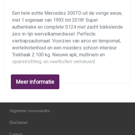
Een hele echte Mercedes 300TD uit de vorige eeuw,
met 1 eigenaar van 1993 tot 2018! Super
authentieke en complete S124 met zacht tokkelende
zes-in-lijn wervelkamerdiesel. Perfecte
viertrapsautomaat. Voorzien van airco en tempomat,
wortelnotenhout en een moeders schoon interieur.
Trekhaak 2.100 kg. Nieuwe apk, multiriem en
spaninrichting, en veerbollen vernieuwd.
Techniek
Meer informatie
De OM603 motor en 722.4 automatische
transmissie vormen een uiterst bedrijfszekere
aandrijflijn voor dagelijks gebruik als youngtimer. De
drieliter zescilinderdiesel met voorkamer
produceert 109 pk, waarmee de grote kombi soepel
Algemene voorwaarden
door het verkeer laveert. Hij verbruikt geen spatje
Disclaimer
olie, lekt niet en de automaat schakelt zacht door de
verzetten. ABS was standaard. Hij rijdt voortreffelijk,
Contact