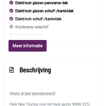
Elektrisch glazen panorama-dak
Elektrisch glazen schuif-/kanteldak
Elektrisch schuif-/kanteldak
Koplampen adaptief
Koplampreiniging
Metaalkleur
Meer informatie
Mistlampen voor
Panoramadak
Park distance control
Beschrijving
Parkeersensor achter
Parkeersensor voor
Ruitensproeiers/wisserbladen verwarmbaar
Hoera, ik ben gereserveerd!
Shadowline zwarte sierlijsten
Hele fijne Touring voor het hele gezin: BMW 325i