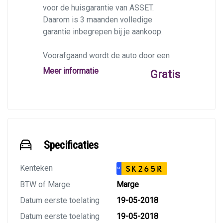
voor de huisgarantie van ASSET.
Daarom is 3 maanden volledige
garantie inbegrepen bij je aankoop.
Voorafgaand wordt de auto door een
BOVAG-garage op 40 punten
Meer informatie
Gratis
gecontroleerd, en krijgt deze indien
nodig een afleverbeurt en/of apk.
Specificaties
Kenteken
SK265R
NL
BTW of Marge
Marge
Datum eerste toelating
19-05-2018
Datum eerste toelating
19-05-2018