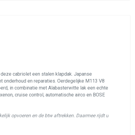
Anti overhel assistent
Bestuurdersairbag
Elektronisch stabiliteits programma
Elektronische remkrachtverdeling
Hoofd airbag(s) achter
Hoofd airbag(s) voor
Passagiersairbag
 deze cabriolet een stalen klapdak. Japanse
Zij airbag(s) voor
cent onderhoud en reparaties. Oerdegelijke M113 V8
rd, in combinatie met Alabasterwitte lak een echte
 xenon, cruise control, automatische airco en BOSE
kelijk opvoeren en de btw aftrekken. Daarmee rijdt u