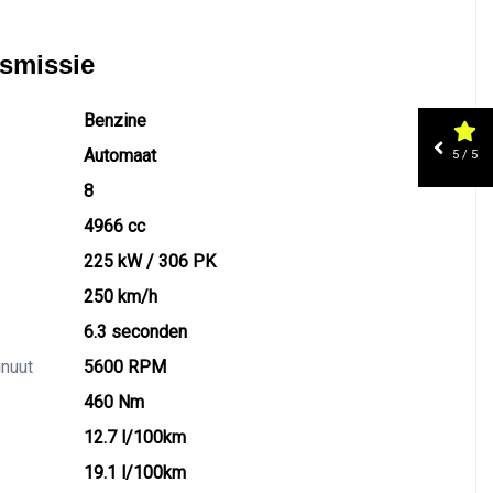
nsmissie
Benzine
Automaat
5 / 5
8
4966 cc
225 kW / 306 PK
250 km/h
6.3 seconden
inuut
5600 RPM
460 Nm
12.7 l/100km
19.1 l/100km