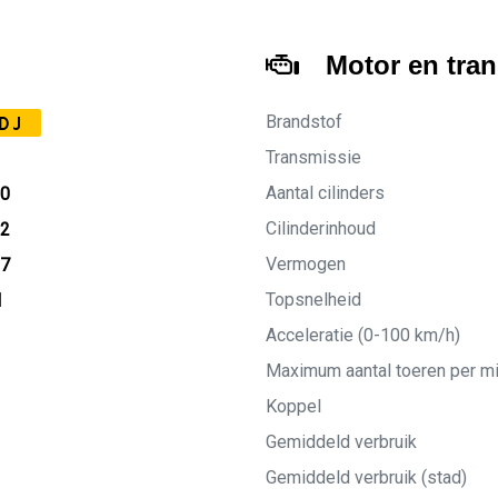
Motor en tra
Brandstof
DJ
Transmissie
Aantal cilinders
20
Cilinderinhoud
02
Vermogen
27
Topsnelheid
M
Acceleratie (0-100 km/h)
Maximum aantal toeren per m
Koppel
Gemiddeld verbruik
Gemiddeld verbruik (stad)