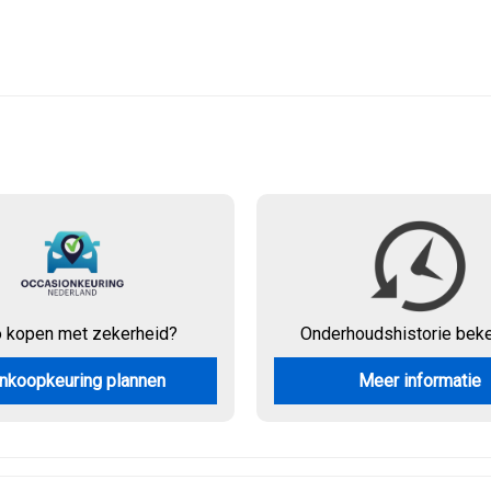
o kopen met zekerheid?
Onderhouds
historie bek
nkoopkeuring plannen
Meer informatie