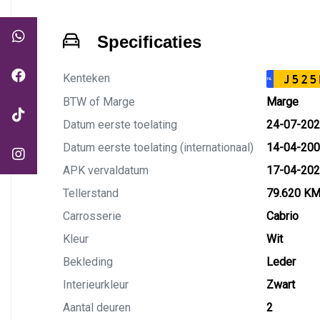
Specificaties
Kenteken
J525
NL
BTW of Marge
Marge
Datum eerste toelating
24-07-20
Datum eerste toelating (internationaal)
14-04-20
APK vervaldatum
17-04-20
Tellerstand
79.620 K
Carrosserie
Cabrio
Kleur
Wit
Bekleding
Leder
Interieurkleur
Zwart
Aantal deuren
2