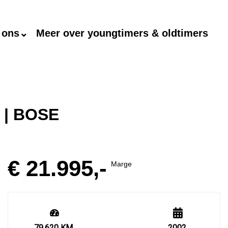
 ons⌄
Meer over youngtimers & oldtimers
 | BOSE
€ 21.995,-
Marge
79.620 KM
2002