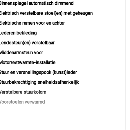
Binnenspiegel automatisch dimmend
Elektrisch verstelbare stoel(en) met geheugen
Elektrische ramen voor en achter
Lederen bekleding
Lendesteun(en) verstelbaar
Middenarmsteun voor
Motorrestwarmte-installatie
Stuur en versnellingspook (kunst)leder
Stuurbekrachtiging snelheidsafhankelijk
Verstelbare stuurkolom
Voorstoelen verwarmd
Overige
Anti blokkeer systeem