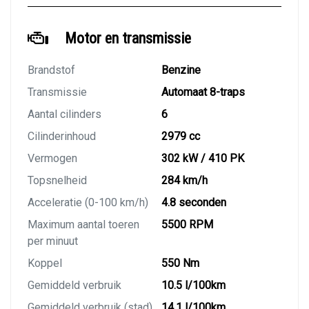
Motor en transmissie
Brandstof
Benzine
Transmissie
Automaat 8-traps
Aantal cilinders
6
Cilinderinhoud
2979 cc
Vermogen
302 kW / 410 PK
Topsnelheid
284 km/h
Acceleratie (0-100 km/h)
4.8 seconden
Maximum aantal toeren
5500 RPM
per minuut
Koppel
550 Nm
Gemiddeld verbruik
10.5 l/100km
Gemiddeld verbruik (stad)
14.1 l/100km