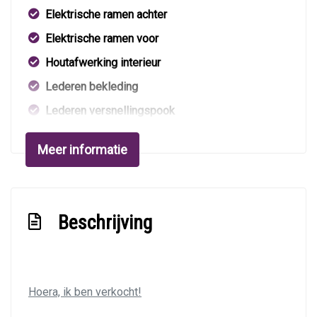
Elektrische ramen achter
Elektrische ramen voor
Houtafwerking interieur
Lederen bekleding
Lederen versnellingspook
Lendesteun(en) verstelbaar
Meer informatie
Luxe lederen bekleding
Middenarmsteun voor
Sportstoelen
Beschrijving
Sportstuur
Stuur leder
Stuur verstelbaar
Hoera, ik ben verkocht!
Stuurbekrachtiging snelheidsafhankelijk