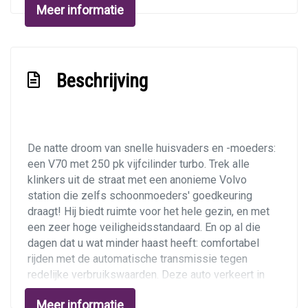
Meer informatie
Lederen/stof bekleding
Lendesteun(en) verstelbaar
Middenarmsteun voor
Beschrijving
Sportstoelen
Sportstoelen voor
Stuur leder
De natte droom van snelle huisvaders en -moeders:
Stuur verstelbaar
een V70 met 250 pk vijfcilinder turbo. Trek alle
klinkers uit de straat met een anonieme Volvo
Stuurbekrachtiging
station die zelfs schoonmoeders' goedkeuring
Voorstoelen in hoogte verstelbaar
draagt! Hij biedt ruimte voor het hele gezin, en met
een zeer hoge veiligheidsstandaard. En op al die
Voorstoelen verwarmd
dagen dat u wat minder haast heeft: comfortabel
Exterieur
rijden met de automatische transmissie tegen
redelijke verbruikswaarden. Deze auto verkeert in
Buitenspiegels elektr. met geheugen
goede, onderhouden staat. Comfort Line-uitrusting
Meer informatie
met onder andere lederen bekleding,