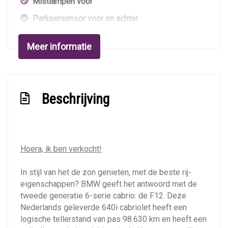
Mistlampen voor
Parkeersensor voor en achter
Windscherm
Meer informatie
Overige
Anti blokkeer systeem
Beschrijving
Anti doorslip regeling
Bestuurdersairbag
Brake assist system
Hoera, ik ben verkocht!
Buiten/binnen sp.aut.dim + inklapbaar
Elektrisch variabele schokdemperafstelling
In stijl van het de zon genieten, met de beste rij-
eigenschappen? BMW geeft het antwoord met de
Elektronisch stabiliteits programma
tweede generatie 6-serie cabrio: de F12. Deze
Hoofd airbag(s) voor
Nederlands geleverde 640i cabriolet heeft een
Passagiersairbag
logische tellerstand van pas 98.630 km en heeft een