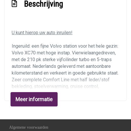
Stuurbekrachtiging
Beschrijving
Voorstoelen in hoogte verstelbaar
Voorstoelen verwarmd
Exterieur
U kunt hierop uw auto inruilen!
Achterruitwisser
Ingeruild: een fijne Volvo station voor het hele gezin:
Volvo XC70 met hoge instap. Vierwielaangedreven,
Bi-xenon koplampen
met de 210 pk sterke vijfcilinder turbo en 5-traps
Buitenspiegels elektrisch verstel- en
automaat. Nederlands geleverd met aantoonbare
verwarmbaar
kilometerstand en verkeert in goede gebruikte staat.
Zeer complete Comfort Line met half leder/stof
Centrale vergrendeling met afstandsbediening
bekleding, stoelverwarming, cruise control,
Dakrails
automatische airco,
Parrot mki9200 Bluetooth
Meer informatie
carkit
en trekhaak. Nieuwe apk bij aflevering.
Dimlichten automatisch
Getint glas
Ondernemers opgelet:
youngtimer, deze kunt u
zakelijk rijden met bijtelling over de dagwaarde.
Koplampreiniging
Vervolgens kunt u dan al uw autokosten zakelijk
Algemene voorwaarden