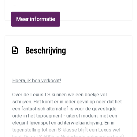
Lederen bekleding
Stuur verstelbaar
Meer informatie
Voorstoelen verwarmd
Zonnescherm achterruit
Beschrijving
Overige
Anti blokkeer systeem
Bestuurdersairbag
Hoera, ik ben verkocht!
Elektronische remkrachtverdeling
Over de Lexus LS kunnen we een boekje vol
Knie airbag(s)
schrijven. Het komt er in ieder geval op neer dat het
Luchtvering en automatische niveauregeling
een fantastisch alternatief is voor de gevestigde
orde in het topsegment - uiterst modern, met een
Passagiersairbag
elegant lijnenspel en achterwielaandrijving. En in
tegenstelling tot een S-klasse blijft een Lexus wel
heel. Deze LS 600h is Nederlands geleverd en heeft