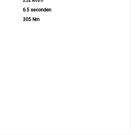
252 km/h
6.5 seconden
305 Nm