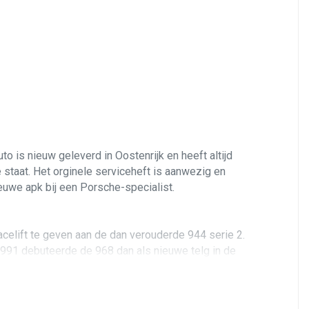
o is nieuw geleverd in Oostenrijk en heeft altijd
staat. Het orginele serviceheft is aanwezig en
euwe apk bij een Porsche-specialist.
facelift te geven aan de dan verouderde 944 serie 2.
1991 debuteerde de 968 dan als nieuwe telg in de
n achterwielaandrijving voor een perfecte, bijna
e kleptiming en het ontwerp werd verder
ste in serie geproduceerde viercilindermotoren ooit,