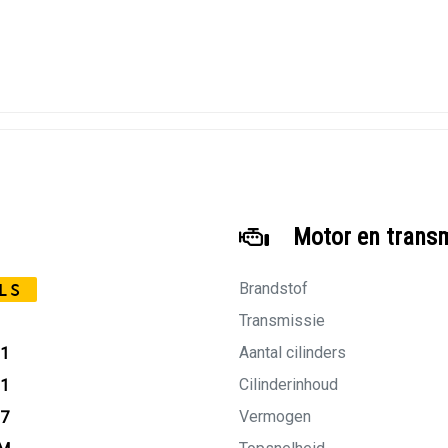
Motor en trans
Brandstof
LS
Transmissie
Aantal cilinders
21
Cilinderinhoud
91
Vermogen
27