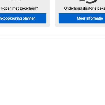
o kopen met zekerheid?
Onderhouds
historie bek
nkoopkeuring plannen
Meer informatie