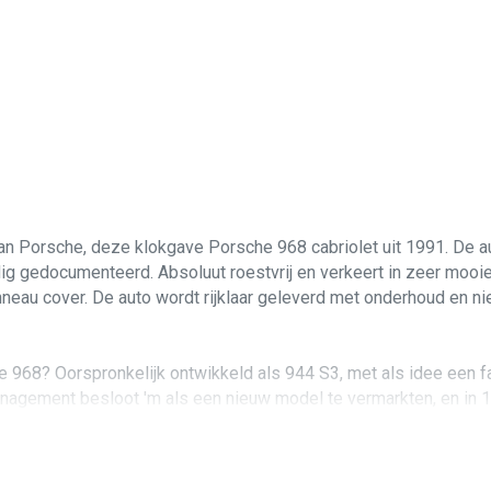
an Porsche, deze klokgave Porsche 968 cabriolet uit 1991. De aut
g gedocumenteerd. Absoluut roestvrij en verkeert in zeer mooie 
neau cover. De auto wordt rijklaar geleverd met onderhoud en ni
che 968? Oorspronkelijk ontwikkeld als 944 S3, met als idee een 
anagement besloot 'm als een nieuw model te vermarkten, en in 
n watergekoelde motor voorin, met de versnellingsbak achterin e
ok wat in 1989 in de 944 debuteerde werd voorzien van variabel
rst. Deze drieliter variant van de M44-motor is een van de groot