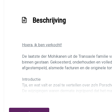
Beschrijving
Hoera, ik ben verkocht!
De laatste der Mohikanen uit de Transaxle familie v
binnen gestaan. Gekoesterd, onderhouden en volledi
afgestempeld, alsmede facturen en de originele ton
Introductie
Tja, en wat valt er zoal te vertellen over zo'n Pors
De wijzigingen waren dermate ingrijpend dat het m
Porsche Transaxle-series. Het basisrecept bleef ee
50/50 gewichtsverdeling. Het aluminium 3,0 literbl
geoptimaliseerd, waardoor hij er liefst 239 pk uitpe