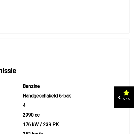
missie
Benzine
Handgeschakeld 6-bak
5 / 5
4
2990 cc
176 kW / 239 PK