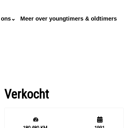
 ons⌄
Meer over youngtimers & oldtimers
Verkocht
180.480 KM
1991