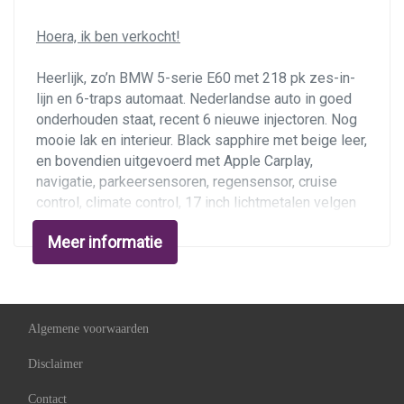
Interieur
Hoera, ik ben verkocht!
Airco
Heerlijk, zo’n BMW 5-serie E60 met 218 pk zes-in-
Armsteun achter
lijn en 6-traps automaat. Nederlandse auto in goed
Armsteun voor
onderhouden staat, recent 6 nieuwe injectoren. Nog
mooie lak en interieur. Black sapphire met beige leer,
Buitentemperatuurmeter
en bovendien uitgevoerd met Apple Carplay,
Elektrische ramen voor en achter
navigatie, parkeersensoren, regensensor, cruise
control, climate control, 17 inch lichtmetalen velgen
Stuurbekrachtiging snelheidsafhankelijk
en trekhaak 1.900 kg. Instapklare "daily driver" met
Meer informatie
apk tot 20 december 2025.
Ondernemers opgelet:
dit is een
youngtimer
, zeer
interessant zakelijk te rijden met bijtelling over de
dagwaarde. U kunt dan uw autokosten zakelijk
Algemene voorwaarden
opvoeren en de BTW aftrekken. Daarmee rijdt u deze
Disclaimer
525 tegen lagere kosten dan een nieuwe 1-serie!
Contact