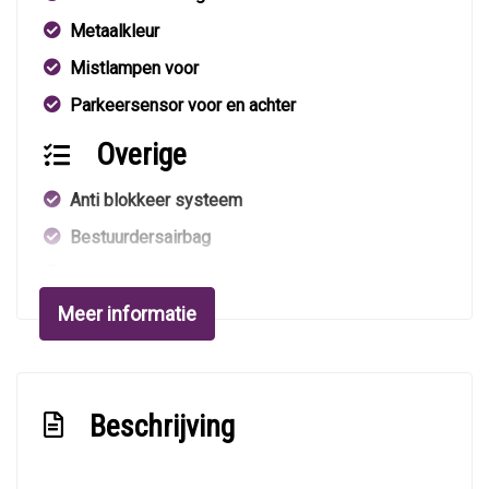
Metaalkleur
Mistlampen voor
Parkeersensor voor en achter
Overige
Anti blokkeer systeem
Bestuurdersairbag
Elektronisch stabiliteits programma
Elektronische remkrachtverdeling
Meer informatie
Hoofd airbag(s) achter
Hoofd airbag(s) voor
Beschrijving
Passagiersairbag
Zij airbag(s) voor